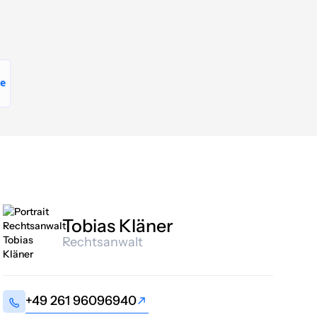
Tobias Kläner
Rechtsanwalt
+49 261 96096940
+49 261 96096940