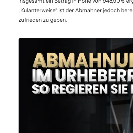
insgesamt ein Betrag in Höhe von 948,90 € er
„Kulanterweise“ ist der Abmahner jedoch berei
zufrieden zu geben.