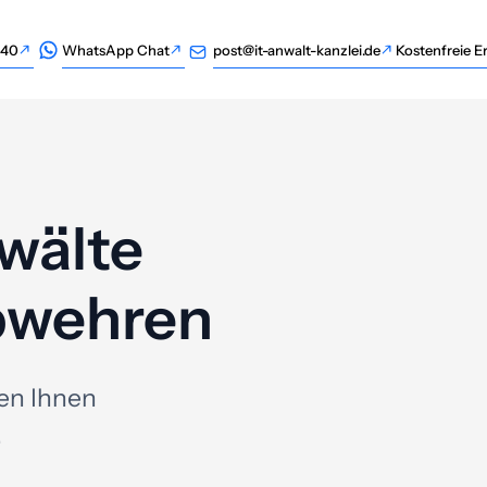
940
WhatsApp Chat
post@it-anwalt-kanzlei.de
Kostenfreie E
940
WhatsApp Chat
post@it-anwalt-kanzlei.de
Kostenfreie E
wälte
bwehren
en Ihnen
.