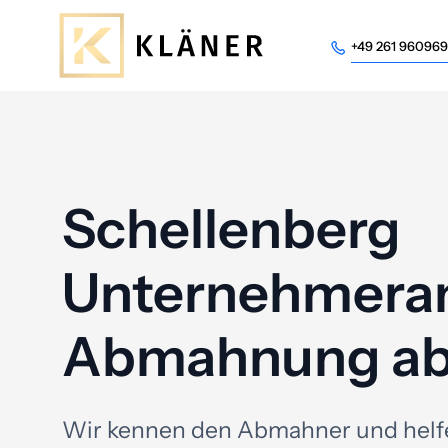
+49 261 96096
+49 261 96096
Schellenberg
Unternehmera
Abmahnung a
Wir kennen den Abmahner und helf