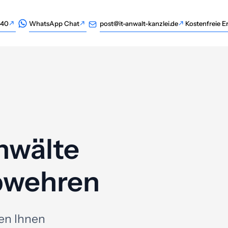
940
WhatsApp Chat
post@it-anwalt-kanzlei.de
Kostenfreie E
940
WhatsApp Chat
post@it-anwalt-kanzlei.de
Kostenfreie E
nwälte
bwehren
en Ihnen