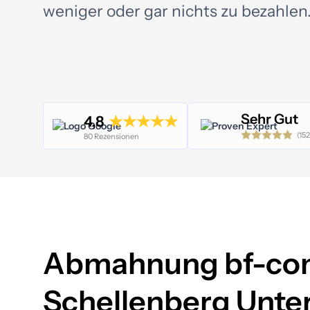
weniger oder gar nichts zu bezahlen
Sehr Gut
4,8
(152
80 Rezensionen
Abmahnung bf-co
Schellenberg Unt