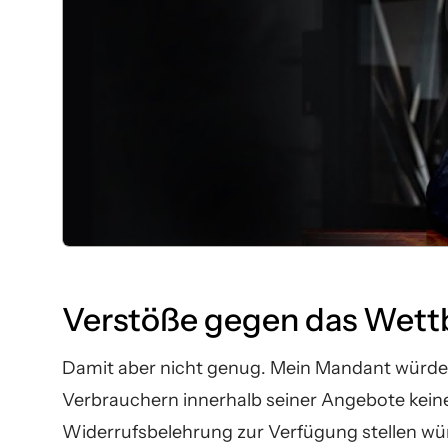
Verstöße gegen das Wett
Damit aber nicht genug. Mein Mandant würde
Verbrauchern innerhalb seiner Angebote kein
Widerrufsbelehrung zur Verfügung stellen wü