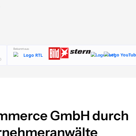
.
Bekannt aus:
)
mmerce GmbH durch
ernehmeranwälte