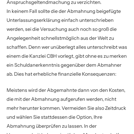
besonders gefährlich. Es wird ein erheblicher
Anspruchsgeltendmachung zu verzichten.
die erheblichen Rechtsanwaltskosten der
neue Wege um die Abgemahnten mundtot zu
sind die Fälle, in welchen unseren Mandanten
Sie gerne unsere kostenfreie Ersteinschätzung.
Gegenstandswert von 200.000 bis 250.000
In keinem Fall sollte die der Abmahnung beigefügte
Kanzlei CBH zu zahlen. Diese berechnen sich
machen.
vorgeworfen wird Bekleidungsstücke unter
EUR
zugrunde gelegt
,
sodass allein die geltend
Unterlassungserklärung einfach unterschrieben
nach
Gegenstandswerten von 30.000 bis
geschützten Markennamen anzubieten.
gemachten
Rechtsanwaltskosten bei über
werden, sei die Versuchung auch noch so groß die
50.000 EUR
. Die zu zahlenden
Anwaltskosten
3.000 EUR
liegen. Bei bekannten Marken
Angelegenheit schnellstmöglich aus der Welt zu
können bei solchen Werten
bis zu 2.000 EUR
erkennen Gerichte solche Werte häufig als
schaffen. Denn wer unüberlegt alles unterschreibt was
betragen.
angemessen an. Sollten Sie eine
einem die Kanzlei CBH vorlegt, gibt ohne es zu merken
markenrechtliche Abmahnung von CBH im
ein Schuldanerkenntnis gegenüber dem Abmahner
Auch bei Abmahnungen der Fast Fashion
Auftrag der Burberry Ltd. erhalten haben
ab. Dies hat erhebliche finanzielle Konsequenzen:
Brands ist darauf zu achten, dass etwaige
bestehen möglicherweise Regressansprüche
Angebote nicht länger im Internet auffindbar
Meistens wird der Abgemahnte dann von den Kosten,
gegen Ihren Zulieferer. Es besteht damit häufig
sind. Hierzu muss auf Google und eBay
die mit der Abmahnung aufgerufen werden, nicht
die Möglichkeit die Angelegenheit vertretbar zu
entsprechend eingewirkt werden.
mehr herunter kommen. Vermeiden Sie also Zeitdruck
beenden.
und wählen Sie stattdessen die Option, Ihre
Abmahnung überprüfen zu lassen. In der