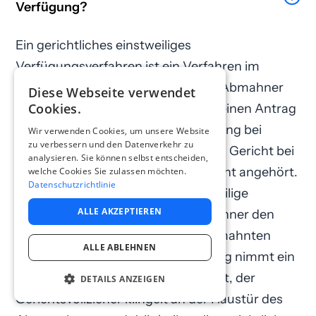
Verfügung?
Ein gerichtliches einstweiliges
Verfügungsverfahren ist ein Verfahren im
sogenannten Eilrechtsschutz. Der Abmahner
Diese Webseite verwendet
Cookies.
stellt nach erfolglosem Fristablauf einen Antrag
auf Erlass der einstweiligen Verfügung bei
Wir verwenden Cookies, um unsere Website
zu verbessern und den Datenverkehr zu
Gericht. Der Abgemahnte wird vom Gericht bei
analysieren. Sie können selbst entscheiden,
einem solchen Antrag meistens nicht angehört.
welche Cookies Sie zulassen möchten.
Datenschutzrichtlinie
Wenn das Gericht dann die einstweilige
ALLE AKZEPTIEREN
Verfügung erlässt, muss der Abmahner den
Beschluss des Gerichts dem Abgemahnten
ALLE ABLEHNEN
noch zustellen lassen. Die Zustellung nimmt ein
Gerichtsvollzieher vor. Das bedeutet, der
DETAILS ANZEIGEN
Gerichtsvollzieher klingelt an der Haustür des