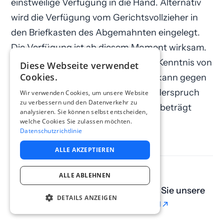
einstweilige Verfügung in die Hand. Alternativ
wird die Verfügung vom Gerichtsvollzieher in
den Briefkasten des Abgemahnten eingelegt.
Die Verfügung ist ab diesem Moment wirksam.
Der Abgemahnte, der vorher keine Kenntnis von
Diese Webseite verwendet
Cookies.
der einstweiligen Verfügung hatte, kann gegen
die einstweilige Verfügung jetzt Widerspruch
Wir verwenden Cookies, um unsere Website
zu verbessern und den Datenverkehr zu
bei Gericht einlegen. Die Frist dafür beträgt
analysieren. Sie können selbst entscheiden,
welche Cookies Sie zulassen möchten.
sechs Monate.
Datenschutzrichtlinie
ALLE AKZEPTIEREN
ALLE ABLEHNEN
Sie haben weitere Fragen? Nutzen Sie unsere
DETAILS ANZEIGEN
kostenfreie Erstberatung
kostenfreie Erstberatung