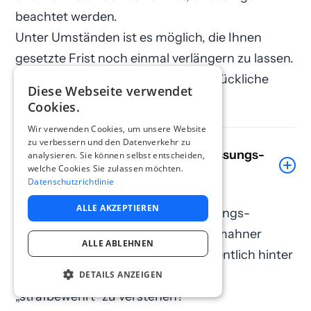
beachtet werden.
Unter Umständen ist es möglich, die Ihnen
gesetzte Frist noch einmal verlängern zu lassen.
Dafür benötigen Sie aber das ausdrückliche
Diese Webseite verwendet
Okay des Abmahners.
Cookies.
Wir verwenden Cookies, um unsere Website
zu verbessern und den Datenverkehr zu
Was ist eine strafbewehrte Unterlassungs­
analysieren. Sie können selbst entscheiden,
welche Cookies Sie zulassen möchten.
erklärung?
Datenschutzrichtlinie
ALLE AKZEPTIEREN
Keine Abmahnung ohne Unterlassungs­
erklärung. Sie ist das, was jeder Abmahner
ALLE ABLEHNEN
möchte. Aber was verbirgt sich eigentlich hinter
diesem Begriff? Und was ist unter
DETAILS ANZEIGEN
„strafbewehrt“ zu verstehen?