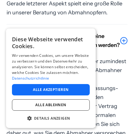
Gerade letzterer Aspekt spielt eine große Rolle
in unserer Beratung von Abmahnopfern.
Muss bei einer Abmahnung immer eine
Diese Webseite verwendet
Unterlassungs­erklärung abgegeben werden?
Cookies.
Wir verwenden Cookies, um unsere Website
Nein. In vielen Fällen muss nicht oder zumindest
zu verbessern und den Datenverkehr zu
analysieren. Sie können selbst entscheiden,
nicht so viel erklärt werden, wie der Abmahner
welche Cookies Sie zulassen möchten.
Datenschutzrichtlinie
das gerne hätte.
Bitte beachten Sie, dass eine Unterlassungs­
ALLE AKZEPTIEREN
erklärung und die Annahme durch den
ALLE ABLEHNEN
Abmahner ein privatwirtschaftlicher Vertrag
sind. Der Vertrag gilt für Sie unter normalen
DETAILS ANZEIGEN
Umständen 30 Jahre lang. Überlegen Sie sich
daher gut, was Sie dem Abmahner versprechen