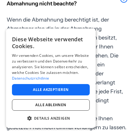
Abmahnung nicht beachte?
Wenn die Abmahnung berechtigt ist, der
Abmahner also die in der Abmahnung
behaupteten Ansprüche tatsächlich besitzt,
Diese Webseite verwendet
Cookies.
kann der Abmahner nach Ablauf der Ihnen
gesetzten Frist sofort vor Gericht ziehen. Die
Wir verwenden Cookies, um unsere Website
zu verbessern und den Datenverkehr zu
dann entstehenden Kosten sind um ein
analysieren. Sie können selbst entscheiden,
welche Cookies Sie zulassen möchten.
Vielfaches höher als die Kosten, die der
Datenschutzrichtlinie
Abmahner nur für die Abmahnung verlangt
ALLE AKZEPTIEREN
hatte. Vor diesem Hintergrund sollte jede Frist,
und wenn sie noch so kurz ist, unbedingt
ALLE ABLEHNEN
beachtet werden.
Unter Umständen ist es möglich, die Ihnen
DETAILS ANZEIGEN
gesetzte Frist noch einmal verlängern zu lassen.