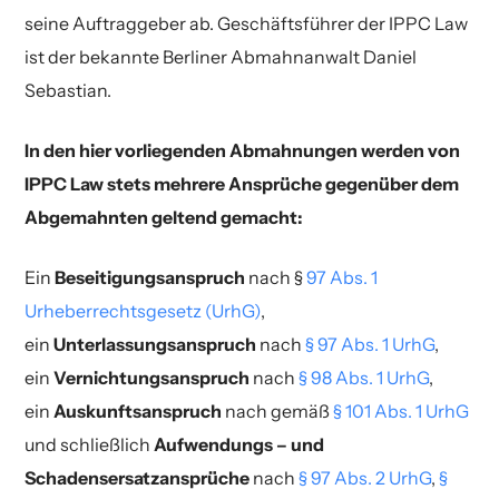
seine Auftraggeber ab. Geschäftsführer der IPPC Law
ist der bekannte Berliner Abmahnanwalt Daniel
Sebastian.
In den hier vorliegenden Abmahnungen werden von
IPPC Law stets mehrere Ansprüche gegenüber dem
Abgemahnten geltend gemacht:
Ein
Beseitigungsanspruch
nach §
97 Abs. 1
Urheberrechtsgesetz (UrhG)
,
ein
Unterlassungsanspruch
nach
§ 97 Abs. 1 UrhG
,
ein
Vernichtungsanspruch
nach
§ 98 Abs. 1 UrhG
,
ein
Auskunftsanspruch
nach gemäß
§ 101 Abs. 1 UrhG
und schließlich
Aufwendungs – und
Schadensersatzansprüche
nach
§ 97 Abs. 2 UrhG
,
§