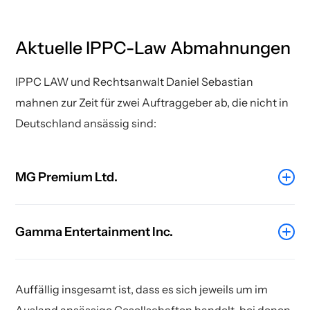
Aktuelle IPPC-Law Abmahnungen
IPPC LAW und Rechtsanwalt Daniel Sebastian
mahnen zur Zeit für zwei Auftraggeber ab, die nicht in
Deutschland ansässig sind:
MG Premium Ltd.
Bei der MG Premium Ltd. handelt es sich um
Gamma Entertainment Inc.
eine auf der Insel Zypern ansässige Gesellschaft,
die nach Aussage von IPPC LAW Inhaberin an
Die Abmahnung IPPC LAW
Filmverwertungsrechten von Werken wie
Rechtsanwaltsgesellschaft mbH hat in der
Auffällig insgesamt ist, dass es sich jeweils um im
„Strumming That Pussy“, oder „A Lazy Fisting
Ausland ansässige Gesellschaften handelt, bei denen