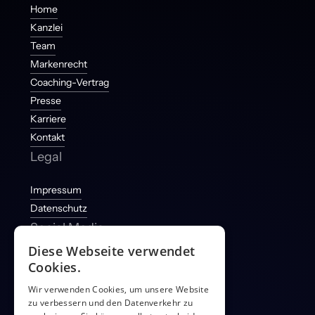
Home
Kanzlei
Team
Markenrecht
Coaching-Vertrag
Presse
Karriere
Kontakt
Legal
Impressum
Datenschutz
Social Media
Diese Webseite verwendet
Instagram
Cookies.
Facebook
Wir verwenden Cookies, um unsere Website
YouTube
zu verbessern und den Datenverkehr zu