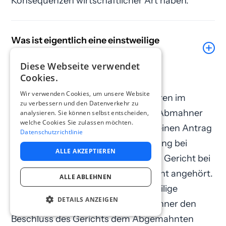
Konsequenzen wirtschaftlicher Art haben.
Was ist eigentlich eine einstweilige
Verfügung?
Diese Webseite verwendet
Cookies.
Ein gerichtliches einstweiliges
Wir verwenden Cookies, um unsere Website
Verfügungsverfahren ist ein Verfahren im
zu verbessern und den Datenverkehr zu
sogenannten Eilrechtsschutz. Der Abmahner
analysieren. Sie können selbst entscheiden,
welche Cookies Sie zulassen möchten.
stellt nach erfolglosem Fristablauf einen Antrag
Datenschutzrichtlinie
auf Erlass der einstweiligen Verfügung bei
ALLE AKZEPTIEREN
Gericht. Der Abgemahnte wird vom Gericht bei
einem solchen Antrag meistens nicht angehört.
ALLE ABLEHNEN
Wenn das Gericht dann die einstweilige
DETAILS ANZEIGEN
Verfügung erlässt, muss der Abmahner den
Beschluss des Gerichts dem Abgemahnten