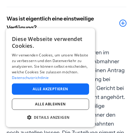
Was ist eigentlich eine einstweilige
Verfügung?
Diese Webseite verwendet
Ein gerichtliches einstweiliges
Cookies.
Verfügungsverfahren ist ein Verfahren im
Wir verwenden Cookies, um unsere Website
sogenannten Eilrechtsschutz. Der Abmahner
zu verbessern und den Datenverkehr zu
analysieren. Sie können selbst entscheiden,
stellt nach erfolglosem Fristablauf einen Antrag
welche Cookies Sie zulassen möchten.
Datenschutzrichtlinie
auf Erlass der einstweiligen Verfügung bei
Gericht. Der Abgemahnte wird vom Gericht bei
ALLE AKZEPTIEREN
einem solchen Antrag meistens nicht angehört.
ALLE ABLEHNEN
Wenn das Gericht dann die einstweilige
Verfügung erlässt, muss der Abmahner den
DETAILS ANZEIGEN
Beschluss des Gerichts dem Abgemahnten
noch zustellen lassen. Die Zustellung nimmt ein