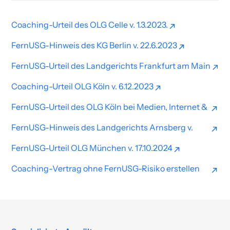
Coaching-Urteil des OLG Celle v. 1.3.2023.
Coaching-Urteil des OLG Celle v. 1.3.2023.
FernUSG-Hinweis des KG Berlin v. 22.6.2023
FernUSG-Hinweis des KG Berlin v. 22.6.2023
FernUSG-Urteil des Landgerichts Frankfurt am Main
v. 15.9.2023
Coaching-Urteil OLG Köln v. 6.12.2023
FernUSG-Urteil des Landgerichts Frankfurt am Main
Coaching-Urteil OLG Köln v. 6.12.2023
v. 15.9.2023
FernUSG-Urteil des OLG Köln bei Medien, Internet &
Recht
FernUSG-Hinweis des Landgerichts Arnsberg v.
FernUSG-Urteil des OLG Köln bei Medien, Internet &
15.12.2023
Recht
FernUSG-Urteil OLG München v. 17.10.2024
FernUSG-Hinweis des Landgerichts Arnsberg v.
FernUSG-Urteil OLG München v. 17.10.2024
15.12.2023
Coaching-Vertrag ohne FernUSG-Risiko erstellen
lassen
Coaching-Vertrag ohne FernUSG-Risiko erstellen
lassen