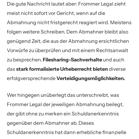
Bittorrent verfolgt. Unsere abgemahnten
Die gute Nachricht lautet aber: Frommer Legal zieht
700,00 Euro davon entfallen auf
Weitere Informationen zu Great Bowery
vom Rechner des Betroffenen an den
Mandanten wurden aufgefordert eine
meist nicht sofort vor Gericht, wenn auf die
urheberrechtlichen Schadensersatz, der Rest
Abmahnungen finden Sie hier.
Softwarehersteller sendet. Eine solche Praxis
strafbewehrte Unterlassungserklärung
Abmahnung nicht fristgerecht reagiert wird. Meistens
sind Rechtsverfolgungskosten. Auch hier würde
würde ganz erheblichen
abzugeben und einen Vergleichsbetrag in Höhe
folgen weitere Schreiben. Dem Abmahner bleibt also
es sich um eine Vergleichsangebot im niedrigen
datenschutzrechtlichen Bedenken begegnen
von Insgesamt
915,00 Euro
zu bezahlen.
genügend Zeit, die aus der Abmahnung ersichtlichen
Bereich handeln.
und ist stets ein gutes Argument in der
Vorwürfe zu überprüfen und mit einem Rechtsanwalt
Auseinandersetzung mit dem Abmahner.
Im Fall der gerichtlichen Auseinandersetzung
zu besprechen.
Filesharing-Sachverhalte
und auch
müsse der Abgemahnte mit Kosten von etwa
das
stark formalisierte Urheberrecht bieten
diverse
2.000,00 Euro
rechnen, so Frommer Legal. Die
erfolgversprechende
Verteidigungsmöglichkeiten.
Dokumentation der Rechtsverletzungen sei mit
Hilfe der Digital Forensics GmbH erfolgt. Die
Wer hingegen unüberlegt das unterschreibt, was
Fehlerfreiheit der Ermittlungsergebnisse sei
Frommer Legal der jeweiligen Abmahnung beilegt,
zwischenzeitlich von diversen Sachverständigen
der gibt ohne zu merken ein Schuldanerkenntnis
in gerichtlichen Verfahren bestätigt worden, so
gegenüber dem Abmahner ab. Dieses
Frommer Legal.
Schuldanerkenntnis hat dann erhebliche finanzielle