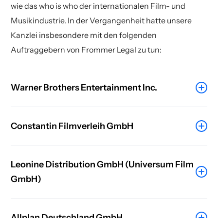
wie das who is who der internationalen Film- und
Musikindustrie. In der Vergangenheit hatte unsere
Kanzlei insbesondere mit den folgenden
Auftraggebern von Frommer Legal zu tun:
Warner Brothers Entertainment Inc.
Aktuell liegen uns mehrere
Abmahnungen der
Constantin Filmverleih GmbH
Warner Bros. Entertainment Inc.
ausgesprochen durch Frommer Legal vor.
Auch die Constantin Filmverleih GmbH aus
Leonine Distribution GmbH (Universum Film
München gehört zu den zahlreichen
Es geht darin um das urheberrechtswidrige
GmbH)
Auftraggebern der Kanzlei Frommer Legal.
Anbieten von Filmen (z.B. Tenet), die vom
Abgemahnten über die Tauschbörse Bittorrent
Auch die Leonine Distribution GmbH, bei der es
Momentan wird das Anbieten von Filmen, die
Dritten zum Download angeboten worden sein
Allplan Deutschland GmbH