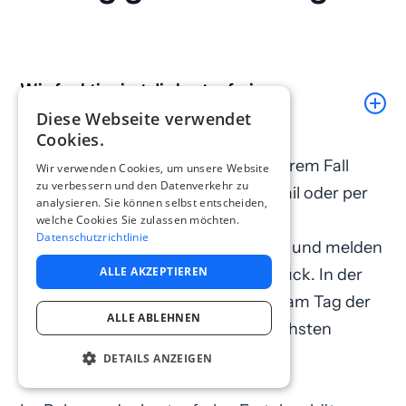
Wie funktioniert die kostenfreie
Ersteinschätzung?
Diese Webseite verwendet
Cookies.
Sie senden uns die Unterlagen zu Ihrem Fall
Wir verwenden Cookies, um unsere Website
zu verbessern und den Datenverkehr zu
über das Kontaktformular, per E-Mail oder per
analysieren. Sie können selbst entscheiden,
WhatsApp.
welche Cookies Sie zulassen möchten.
Datenschutzrichtlinie
Wir prüfen Ihre Anfrage umgehend und melden
ALLE AKZEPTIEREN
uns schnellstmöglich bei Ihnen zurück. In der
Regel erfolgt unsere Antwort noch am Tag der
ALLE ABLEHNEN
Anfrage, spätestens jedoch am nächsten
Werktag.
DETAILS ANZEIGEN